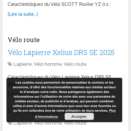
Caractéristiques du Vélo SCOTT Roxter YZ 0.1 :
[Lire la suite...]
Vélo route
Vélo Lapierre Xelius DRS SE 2025
Lapierre
,
Vélo homme
,
Vélo route
Caractéristiques du Vélo Lapierre Xelius DRS SE
Les cookies nous permettent de personnaliser le contenu et les
2025 :
annonces, d'offrir des fonctionnalités relatives aux médias sociaux
et d'analyser notre trafic. Nous partageons également des
[Lire la suite...]
informations sur l'utilisation de notre site avec nos partenaires de
médias sociaux, de publicité et d'analyse, qui peuvent combiner
celles-ci avec d'autres informations que vous leur avez fournies ou
Vélo Lapierre Xelius DRS 10.0 2025
qu'ils ont collectées lors de votre utilisation de leurs services.
Plus
Accepter
d’informations
Lapierre
,
Vélo homme
,
Vélo route