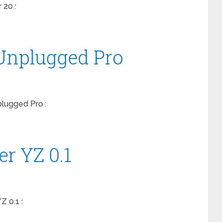
 20 :
 Unplugged Pro
lugged Pro :
r YZ 0.1
Z 0.1 :