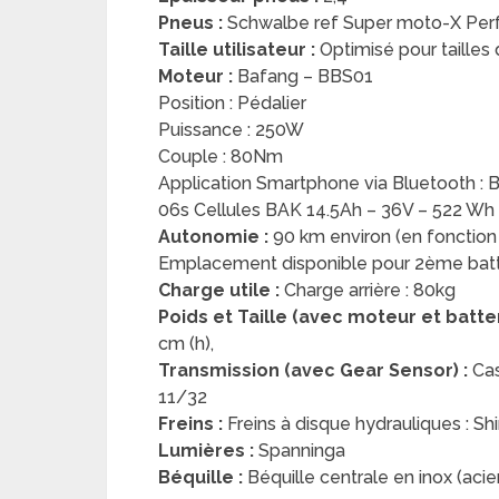
Pneus :
Schwalbe ref Super moto-X Pe
Taille utilisateur :
Optimisé pour tailles
Moteur :
Bafang – BBS01
Position : Pédalier
Puissance : 250W
Couple : 80Nm
Application Smartphone via Bluetooth : B
06s Cellules BAK 14.5Ah – 36V – 522 Wh
Autonomie :
90 km environ (en fonction 
Emplacement disponible pour 2ème batt
Charge utile :
Charge arrière : 80kg
Poids et Taille (avec moteur et batter
cm (h),
Transmission (avec Gear Sensor) :
Cas
11/32
Freins :
Freins à disque hydrauliques : S
Lumières :
Spanninga
Béquille :
Béquille centrale en inox (acie