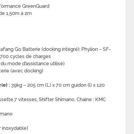
rformance GreenGuard
 de 1,50m à 2m
afang Go Batterie (docking intégré): Phylion – SF-
 700 cycles de charges
du mode d’assistance utilisé)
erie (avec docking)
ie) :
39kg – 205 cm (L) x 70 cm guidon (l) x 120
sette 7 vitesses, Shifter Shimano, Chaine : KMC
himano
r inoxydable)