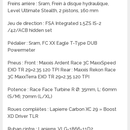
Freins arrière : Sram, Frein à disque hydraulique,
Level Ultimate Stealth, 2 pistons, 160 mm
Jeu de direction : FSA Integrated 1.5ZS IS-2
/42/ACB hidden set
Pédalier : Sram, FC XX Eagle T-Type DUB
Powermeter
Pneus : Front : Maxxis Ardent Race 3C MaxxSpeed
EXO TR 29×2.35 120 TPI Rear : Maxxis Rekon Race
3C MaxxTerra EXO TR 29×2.35 120 TPI
Potence : Race Face Turbine R Ø: 35mm, L: 60mm
(S/M), 70mm (L/XL)
Roues complètes : Lapierre Carbon XC 29 » Boost
XD Driver TLR
Ruban cintre : Lapierre, VLG-1866-11D2