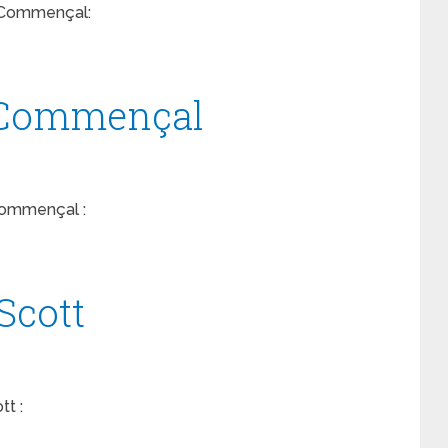
e Commençal:
 Commençal
Commençal :
Scott
tt :