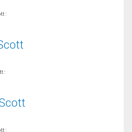
t :
Scott
t :
Scott
t :