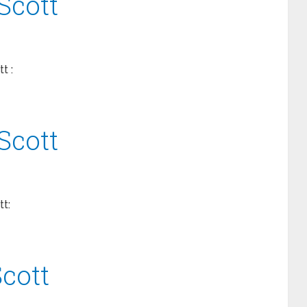
Scott
t :
Scott
t:
cott