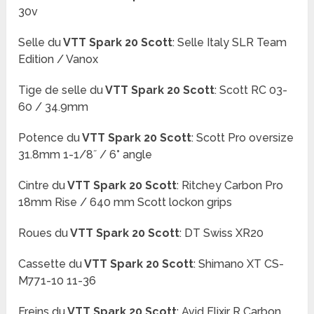
30v
Selle
du
VTT Spark 20 Scott
:
Selle Italy SLR Team
Edition / Vanox
Tige de selle du
VTT Spark 20 Scott
: Scott RC 03-
60 / 34.9mm
Potence
du
VTT Spark 20 Scott
:
Scott Pro oversize
31.8mm 1-1/8˝ / 6° angle
Cintre
du
VTT Spark 20 Scott
:
Ritchey Carbon Pro
18mm Rise / 640 mm Scott lockon grips
Roues du
VTT Spark 20 Scott
:
DT Swiss XR20
Cassette du
VTT Spark 20 Scott
:
Shimano XT CS-
M771-10 11-36
Freins du
VTT Spark 20 Scott
:
Avid Elixir R Carbon