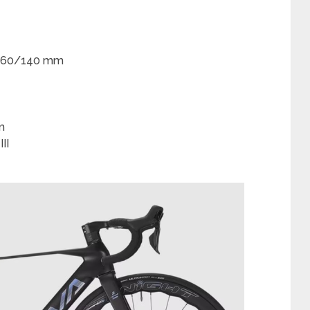
 160/140 mm
m
II