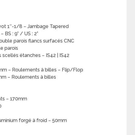
vot 1″-1/8 – Jambage Tapered
– BS : 9° / US : 2°
ouble parois flancs surfacés CNC
e parois
scellés étanches – IS42 | IS42
 – Roulements à billes – Flip/Flop
m – Roulements à billes
ints – 170mm
0
uminium forgé à froid – 50mm