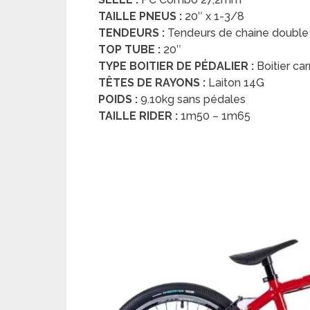
TAILLE PNEUS :
20″ x 1-3/8
TENDEURS :
Tendeurs de chaine double 
TOP TUBE :
20″
TYPE BOITIER DE PÉDALIER :
Boitier ca
TÊTES DE RAYONS :
Laiton 14G
POIDS :
9.10kg sans pédales
TAILLE RIDER :
1m50 – 1m65