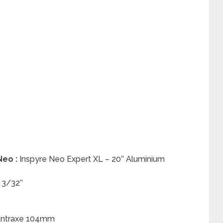
Neo :
Inspyre Neo Expert XL – 20’’ Aluminium
 3/32’’
 Entraxe 104mm