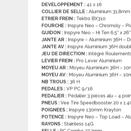
DEVELOPPEMENT :
41 x 16
COLLIER DE SELLE :
Aluminium 31,8mm
ETRIER FREIN :
Tektro BX310
FOURCHE :
Inspyre Neo – Chromoly – Pi
GUIDON :
Inspyre Neo – Hi Ten 6.5’’ x 26’’ 
JANTE AR :
Inspyre – Aluminium 36H – D
JANTE AV :
Inspyre Aluminium 36H doubl
JEU DE DIRECTION :
Intégré Roulements 
LEVIER FREIN :
Pro Lever Aluminium
MOYEU AR :
Moyeu Aluminium 36H – 10mm
MOYEU AV :
Moyeu Aluminium 36H – 10m
NB TROUS :
36 H
PEDALES :
VP PC 9/16
PEDALIER :
Pédalier 3 pièces alu – 4 po
PNEUS :
Vee Tire Speedbooster 20 x 1.4
POIGNEES :
Inspyre 130mm Krayton
POTENCE :
Inspyre Neo – Top Load – Al
RAYONS :
Stainless 14G
SELLE :
PC Combo 27,2mm