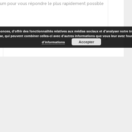
nces, d'offrir des fonctionnalités relatives aux médias sociaux et d'analyser notre tr
se, qui peuvent combiner celles-ci avec d'autres informations que vous leur avez fourni
Accepter
d’informations
mon site dans le navigateur pour mon prochain
désirables.
En savoir plus sur la façon dont les