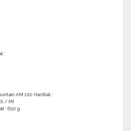
l :
untain AM 100 Hardtail :
S / M)
l : 650 g