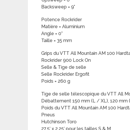
Backsweep = 9°
Potence Rockrider
Matière = Aluminium
Angle = 0°
Taille = 35 mm
Grips du VTT All Mountain AM 100 Hardtai
Rockrider 900 Lock On
Selle & Tige de selle
Selle Rockrider Ergofit
Poids = 260 g
Tige de selle télescopique du VTT All Mo
Débattement 150 mm (L / XL), 120 mm (
Poids du VTT All Mountain AM 100 Hardtai
Pneus
Hutchinson Toro
27,5′ x 2,25′ pour les tailles S & M