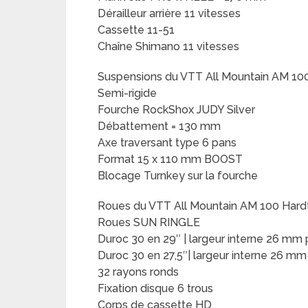
Dérailleur arrière 11 vitesses
Cassette 11-51
Chaîne Shimano 11 vitesses
Suspensions du VTT All Mountain AM 100 
Semi-rigide
Fourche RockShox JUDY Silver
Débattement = 130 mm
Axe traversant type 6 pans
Format 15 x 110 mm BOOST
Blocage Turnkey sur la fourche
Roues du VTT All Mountain AM 100 Hardta
Roues SUN RINGLE
Duroc 30 en 29″ | largeur interne 26 mm 
Duroc 30 en 27,5″| largeur interne 26 mm
32 rayons ronds
Fixation disque 6 trous
Corps de cassette HD