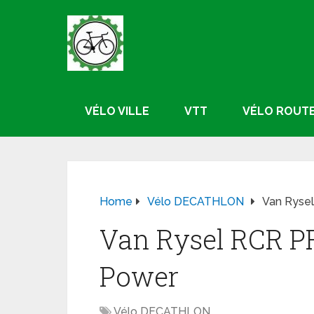
VÉLO VILLE
VTT
VÉLO ROUT
Home
Vélo DECATHLON
Van Ryse
Van Rysel RCR P
Power
Vélo DECATHLON