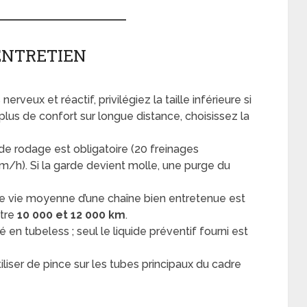
 ENTRETIEN
erveux et réactif, privilégiez la taille inférieure si
lus de confort sur longue distance, choisissez la
e rodage est obligatoire (20 freinages
km/h). Si la garde devient molle, une purge du
e vie moyenne d’une chaîne bien entretenue est
ntre
10 000 et 12 000 km
.
é en tubeless ; seul le liquide préventif fourni est
iliser de pince sur les tubes principaux du cadre