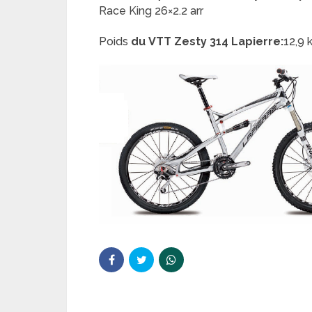
Race King 26×2.2 arr
Poids
du
VTT Zesty 314 Lapierre:
12,9 