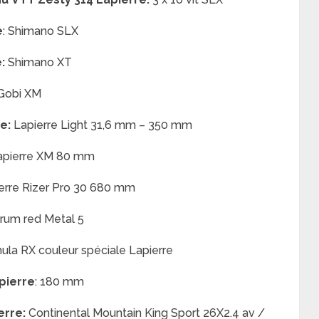
e
:
Shimano SLX
:
Shimano XT
 Gobi XM
e:
Lapierre Light 31,6 mm – 350 mm
apierre XM 80 mm
erre Rizer Pro 30 680 mm
crum red Metal 5
ula RX couleur spéciale Lapierre
pierre
: 180 mm
erre:
Continental Mountain King Sport 26X2.4 av /