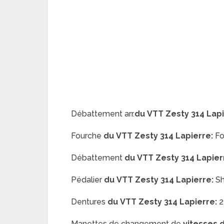
Débattement arr.
du
VTT Zesty 314 Lap
Fourche
du
VTT Zesty 314 Lapierre:
Fo
Débattement
du
VTT Zesty 314 Lapier
Pédalier
du
VTT Zesty 314 Lapierre:
Sh
Dentures
du
VTT Zesty 314 Lapierre:
2
Manettes de changement de
vitesses