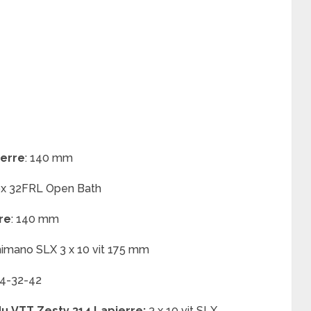
ierre
:
140 mm
x 32FRL Open Bath
re
: 140 mm
imano SLX 3 x 10 vit 175 mm
4-32-42
du
VTT Zesty 314 Lapierre
:
3 x 10 vit SLX