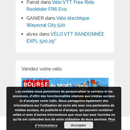
Parrat
dans
Vélo VTT Free Ride
Rockrider FR6 Evo
GANIER
dans
Vélo électrique
Wayscral City 520
alves
dans
VÉLO VTT RANDONNÉE
EXPL 520 29″
Vendez votre vélo
Les cookies nous permettent de personnaliser le contenu et les
annonces, d'offrir des fonctionnalités relatives aux médias sociaux
et d'analyser notre trafic. Nous partageons également des
informations sur l'utilisation de notre site avec nos partenaires de
médias sociaux, de publicité et d'analyse, qui peuvent combiner
celles-ci avec d'autres informations que vous leur avez fournies ou
qu'ils ont collectées lors de votre utilisation de leurs services.
Plus
Accepter
d’informations
Guide du vélo
Copyright © 2026.