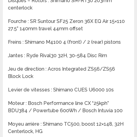
Disques – Rotors : Shimano SM-RT30 203mm
centerlock
Fourche : SR Suntour SF25 Zeron 36X EQ Air 15×110
27.5” 140mm travel 44mm offset
Freins : Shimano M4100 4 (front) / 2 (rear) pistons
Jantes : Ryde Rival30 32H, 30-584 Disc Rim
Jeu de direction : Acros Integrated ZS56/ZS56
Block Lock
Levier de vitesses : Shimano CUES U6000 10s
Moteur : Bosch Performance line CX “25kph”
BDU384 / Powertube 600Wh / Bosch Intuvia 100
Moyeu arrière : Shimano TC500, boost 12×148, 32H
Centerlock, HG