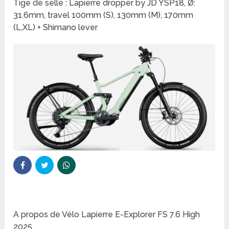
Tige de selle : Lapierre dropper by JD YSP18, Ø:
31.6mm, travel 100mm (S), 130mm (M), 170mm
(L,XL) + Shimano lever
A propos de Vélo Lapierre E-Explorer FS 7.6 High
2025