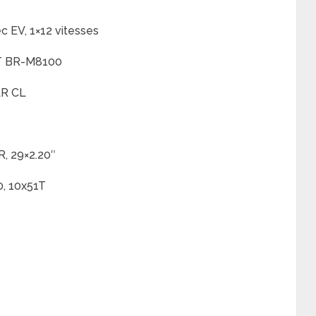
 EV, 1×12 vitesses
XT BR-M8100
LR CL
R, 29×2.20″
, 10x51T