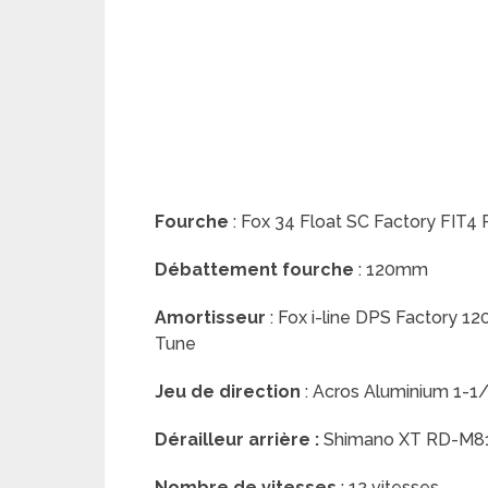
Fourche
: Fox 34 Float SC Factory FIT
Débattement fourche
: 120mm
Amortisseur
: Fox i-line DPS Factory
Tune
Jeu de direction
: Acros Aluminium 1-1/
Dérailleur arrière :
Shimano XT RD-M81
Nombre de vitesses
: 12 vitesses