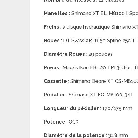
Manettes :
Shimano XT BL-M8100 I-Spec
Freins
: à disque hydraulique Shimano 
Roues
: DT Swiss XR-1650 Spline 25c T
Diamètre Roues
: 29 pouces
Pneus
: Maxxis Ikon FB 120 TPI 3C Exo T
Cassette
: Shimano Deore XT CS-M8100
Pédalier :
Shimano XT FC-M8100, 34T
Longueur du pédalier
: 170/175 mm
Potence
: OC3
Diamètre de la potence
: 31,8 mm