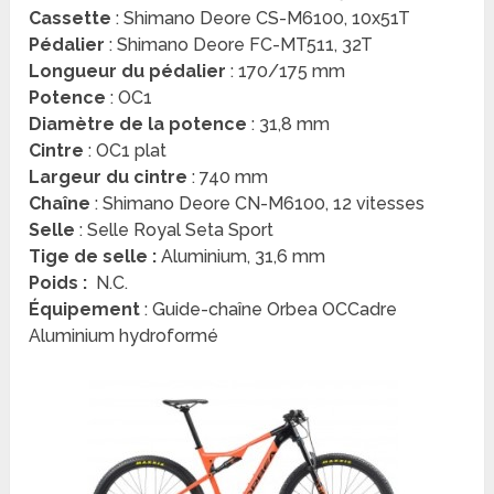
Cassette
: Shimano Deore CS-M6100, 10x51T
Pédalier
: Shimano Deore FC-MT511, 32T
Longueur du pédalier
: 170/175 mm
Potence
: OC1
Diamètre de la potence
: 31,8 mm
Cintre
: OC1 plat
Largeur du cintre
: 740 mm
Chaîne
: Shimano Deore CN-M6100, 12 vitesses
Selle
: Selle Royal Seta Sport
Tige de selle :
Aluminium, 31,6 mm
Poids :
N.C.
Équipement
: Guide-chaîne Orbea OCCadre
Aluminium hydroformé