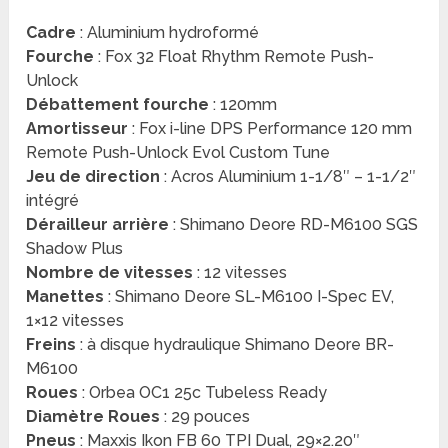
Cadre
: Aluminium hydroformé
Fourche
: Fox 32 Float Rhythm Remote Push-
Unlock
Débattement
fourche
: 120mm
Amortisseur
: Fox i-line DPS Performance 120 mm
Remote Push-Unlock Evol Custom Tune
Jeu de direction
: Acros Aluminium 1-1/8″ – 1-1/2″
intégré
Dérailleur arrière
: Shimano Deore RD-M6100 SGS
Shadow Plus
Nombre de vitesses
: 12 vitesses
Manettes
: Shimano Deore SL-M6100 I-Spec EV,
1×12 vitesses
Freins
: à disque hydraulique Shimano Deore BR-
M6100
Roues
: Orbea OC1 25c Tubeless Ready
Diamètre Roues
: 29 pouces
Pneus
: Maxxis Ikon FB 60 TPI Dual, 29×2.20″