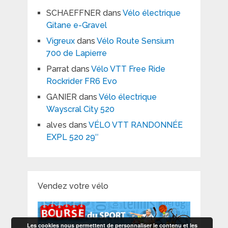
SCHAEFFNER
dans
Vélo électrique
Gitane e-Gravel
Vigreux
dans
Vélo Route Sensium
700 de Lapierre
Parrat
dans
Vélo VTT Free Ride
Rockrider FR6 Evo
GANIER
dans
Vélo électrique
Wayscral City 520
alves
dans
VÉLO VTT RANDONNÉE
EXPL 520 29″
Vendez votre vélo
Les cookies nous permettent de personnaliser le contenu et les