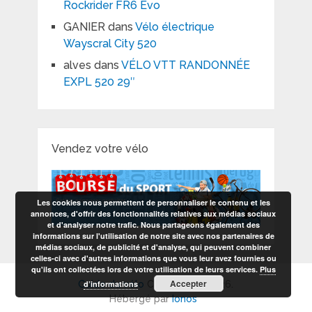
Rockrider FR6 Evo
GANIER
dans
Vélo électrique
Wayscral City 520
alves
dans
VÉLO VTT RANDONNÉE
EXPL 520 29″
Vendez votre vélo
Les cookies nous permettent de personnaliser le contenu et les
annonces, d'offrir des fonctionnalités relatives aux médias sociaux
et d'analyser notre trafic. Nous partageons également des
informations sur l'utilisation de notre site avec nos partenaires de
médias sociaux, de publicité et d'analyse, qui peuvent combiner
celles-ci avec d'autres informations que vous leur avez fournies ou
qu'ils ont collectées lors de votre utilisation de leurs services.
Plus
Accepter
d’informations
Guide du vélo
Copyright © 2026.
Hébergé par
Ionos