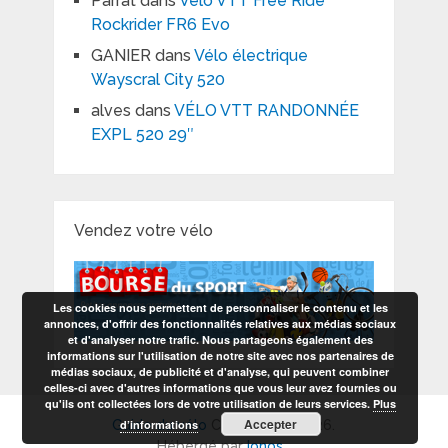
Parrat
dans
Vélo VTT Free Ride
Rockrider FR6 Evo
GANIER
dans
Vélo électrique
Wayscral City 520
alves
dans
VÉLO VTT RANDONNÉE
EXPL 520 29″
Vendez votre vélo
Les cookies nous permettent de personnaliser le contenu et les
annonces, d'offrir des fonctionnalités relatives aux médias sociaux
et d'analyser notre trafic. Nous partageons également des
informations sur l'utilisation de notre site avec nos partenaires de
médias sociaux, de publicité et d'analyse, qui peuvent combiner
celles-ci avec d'autres informations que vous leur avez fournies ou
qu'ils ont collectées lors de votre utilisation de leurs services.
Plus
Accepter
d’informations
Guide du vélo
Copyright © 2026.
Hébergé par
Ionos