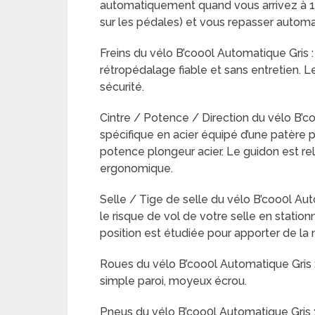
automatiquement quand vous arrivez à 16
sur les pédales) et vous repasser automa
Freins du vélo B’coo0l Automatique Gris : F
rétropédalage fiable et sans entretien. L
sécurité.
Cintre / Potence / Direction du vélo B’c
spécifique en acier équipé d’une patère p
potence plongeur acier. Le guidon est rel
ergonomique.
Selle / Tige de selle du vélo B’coo0l Autom
le risque de vol de votre selle en stationn
position est étudiée pour apporter de la m
Roues du vélo B’coo0l Automatique Gris :
simple paroi, moyeux écrou.
Pneus du vélo B’coo0l Automatique Gris :