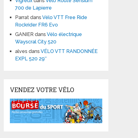
Vigreux
dans
Vélo Route Sensium
700 de Lapierre
Parrat
dans
Vélo VTT Free Ride
Rockrider FR6 Evo
GANIER
dans
Vélo électrique
Wayscral City 520
alves
dans
VÉLO VTT RANDONNÉE
EXPL 520 29″
VENDEZ VOTRE VÉLO