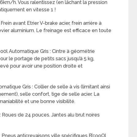
km/h. Vous ralentissez (en lâchant la pression
tiquement en vitesse 1 !
rein avant Etrier V-brake acier, frein arrière à
evier aluminium. Le freinage est efficace en toute
oo0l Automatique Gris : Cintre à géométrie
our le portage de petits sacs jusqu’à 5 kg,
evé pour avoir une position droite et
atique Gris : Collier de selle à vis (limitant ainsi
ement), selle confort, tige de selle acier. La
aniabilité et une bonne visibilité.
 Roues de 24 pouces. Jantes alu brut noires
 Pneus anticrevaisons ville spécifiques B’cooOl