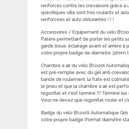
renforcés contre les crevaisons grâce à 
spécifiques ville sont très roulants et a
renforcées et auto obturantes ! ! !
Accessoires / Equipement du vélo B’coo0l
Patère permettant de porter les petits sa
garde boue, éclairage avant et arrière à p
votre propre badge de diamètre 32mm (sta
Chambre à air du vélo B’coo0l Automatiqu
est pré-remplie avec du gel anti-crevaiso
bande de roulement, la fuite est colmat
le pneu et que la chambre à air est perfo
regonfler, et c’est terminé !!! Terminé l
Vous ne devez que regonfler, rouler et c’es
Badge du vélo B’coo0l Automatique Gris 
votre propre badge (format diamétre st