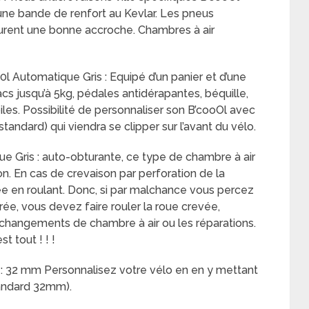
une bande de renfort au Kevlar. Les pneus
ssurent une bonne accroche. Chambres à air
 Automatique Gris : Equipé d’un panier et d’une
cs jusqu’à 5kg, pédales antidérapantes, béquille,
iles. Possibilité de personnaliser son B’cooOl avec
ndard) qui viendra se clipper sur l’avant du vélo.
e Gris : auto-obturante, ce type de chambre à air
n. En cas de crevaison par perforation de la
ée en roulant. Donc, si par malchance vous percez
rée, vous devez faire rouler la roue crevée,
es changements de chambre à air ou les réparations.
t tout ! ! !
: 32 mm Personnalisez votre vélo en en y mettant
andard 32mm).