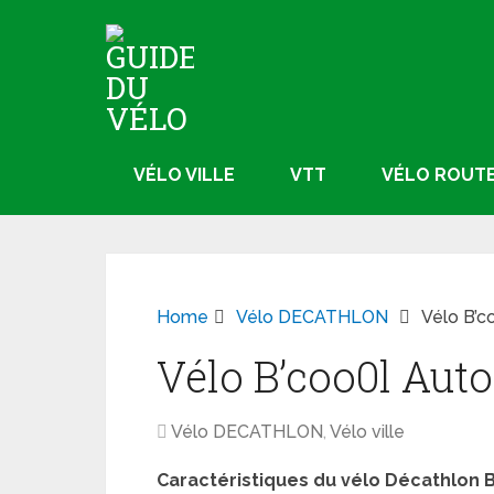
VÉLO VILLE
VTT
VÉLO ROUT
Home
Vélo DECATHLON
Vélo B’c
Vélo B’coo0l Aut
Vélo DECATHLON
,
Vélo ville
Caractéristiques du vélo Décathlon
B