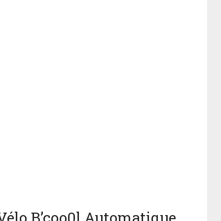
Vélo B’coo0l Automatique