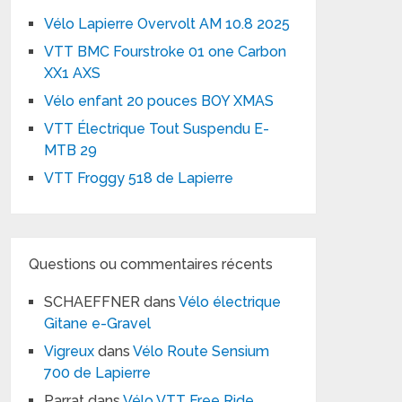
Vélo Lapierre Overvolt AM 10.8 2025
VTT BMC Fourstroke 01 one Carbon
XX1 AXS
Vélo enfant 20 pouces BOY XMAS
VTT Électrique Tout Suspendu E-
MTB 29
VTT Froggy 518 de Lapierre
Questions ou commentaires récents
SCHAEFFNER
dans
Vélo électrique
Gitane e-Gravel
Vigreux
dans
Vélo Route Sensium
700 de Lapierre
Parrat
dans
Vélo VTT Free Ride