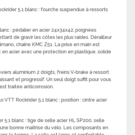
krider 5.1 blanc : fourche suspendue à ressorts
lanc : pédalier en acier 24x34x42, poignées
nt de gravir les côtes les plus raides. Dérailleur
himano, chaîne KMC Z51. La prise en main est
st en acier avec une protection en plastique, solide
eviers aluminium 2 doigts, freins V-brake à ressort
ssant et progressif. Un seul doigt suffit pour vous
est traitée anticorrosion.
 VTT Rockrider 5.1 blanc : position : cintre acier
 5.1 blanc : tige de selle acier HL SP200, selle
 une bonne maîtrise du vélo. Les composants en
 dans le temps. La selle est large et confortable.