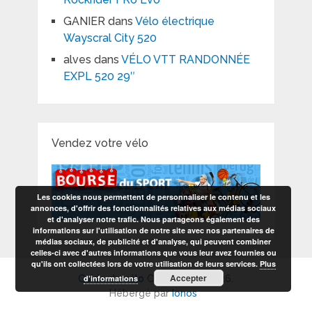
GANIER
dans
Vélo électrique
Wayscral City 520
alves
dans
VÉLO VTT RANDONNÉE
EXPL 520 29″
Vendez votre vélo
Les cookies nous permettent de personnaliser le contenu et les
annonces, d'offrir des fonctionnalités relatives aux médias sociaux
et d'analyser notre trafic. Nous partageons également des
informations sur l'utilisation de notre site avec nos partenaires de
médias sociaux, de publicité et d'analyse, qui peuvent combiner
celles-ci avec d'autres informations que vous leur avez fournies ou
qu'ils ont collectées lors de votre utilisation de leurs services.
Plus
Accepter
d’informations
Guide du vélo
Copyright © 2026.
Hébergé par
Ionos