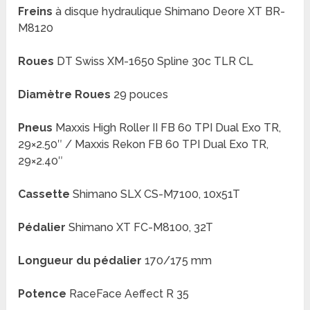
Freins
à disque hydraulique Shimano Deore XT BR-
M8120
Roues
DT Swiss XM-1650 Spline 30c TLR CL
Diamètre Roues
29 pouces
Pneus
Maxxis High Roller II FB 60 TPI Dual Exo TR,
29×2.50″ / Maxxis Rekon FB 60 TPI Dual Exo TR,
29×2.40″
Cassette
Shimano SLX CS-M7100, 10x51T
Pédalier
Shimano XT FC-M8100, 32T
Longueur du pédalier
170/175 mm
Potence
RaceFace Aeffect R 35