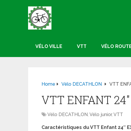
VÉLO VILLE
VTT
VÉLO ROUT
Home
Vélo DECATHLON
VTT ENFA
VTT ENFANT 24″ 
Vélo DECATHLON
,
Vélo junior
,
VTT
Caractéristiques du VTT Enfant 24″ EX