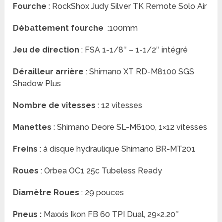
Fourche
: RockShox Judy Silver TK Remote Solo Air
Débattement fourche
:100mm
Jeu de direction
: FSA 1-1/8″ – 1-1/2″ intégré
Dérailleur arrière
: Shimano XT RD-M8100 SGS
Shadow Plus
Nombre de vitesses
: 12 vitesses
Manettes
: Shimano Deore SL-M6100, 1×12 vitesses
Freins
: à disque hydraulique Shimano BR-MT201
Roues
: Orbea OC1 25c Tubeless Ready
Diamètre Roues
: 29 pouces
Pneus :
Maxxis Ikon FB 60 TPI Dual, 29×2.20″