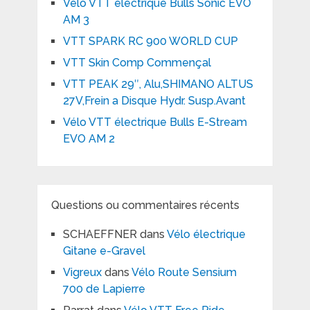
Vélo VTT électrique Bulls Sonic EVO
AM 3
VTT SPARK RC 900 WORLD CUP
VTT Skin Comp Commençal
VTT PEAK 29″, Alu,SHIMANO ALTUS
27V,Frein a Disque Hydr. Susp.Avant
Vélo VTT électrique Bulls E-Stream
EVO AM 2
Questions ou commentaires récents
SCHAEFFNER
dans
Vélo électrique
Gitane e-Gravel
Vigreux
dans
Vélo Route Sensium
700 de Lapierre