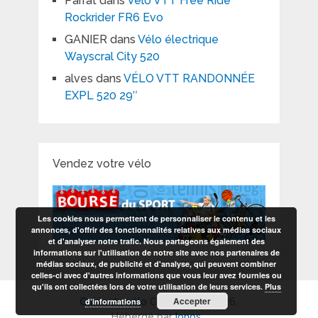
Parrat
dans
Vélo VTT Free Ride
Rockrider FR6 Evo
GANIER
dans
Vélo électrique
Wayscral City 520
alves
dans
VÉLO VTT RANDONNÉE
EXPL 520 29″
Vendez votre vélo
Les cookies nous permettent de personnaliser le contenu et les
annonces, d'offrir des fonctionnalités relatives aux médias sociaux
et d'analyser notre trafic. Nous partageons également des
informations sur l'utilisation de notre site avec nos partenaires de
médias sociaux, de publicité et d'analyse, qui peuvent combiner
celles-ci avec d'autres informations que vous leur avez fournies ou
qu'ils ont collectées lors de votre utilisation de leurs services.
Plus
Accepter
d’informations
Guide du vélo
Copyright © 2026.
Hébergé par
Ionos