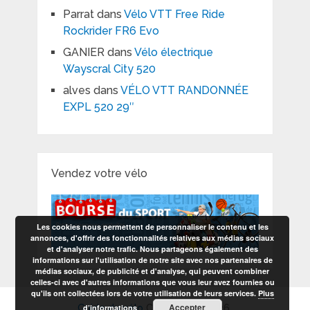
Parrat
dans
Vélo VTT Free Ride
Rockrider FR6 Evo
GANIER
dans
Vélo électrique
Wayscral City 520
alves
dans
VÉLO VTT RANDONNÉE
EXPL 520 29″
Vendez votre vélo
Les cookies nous permettent de personnaliser le contenu et les
annonces, d'offrir des fonctionnalités relatives aux médias sociaux
et d'analyser notre trafic. Nous partageons également des
informations sur l'utilisation de notre site avec nos partenaires de
médias sociaux, de publicité et d'analyse, qui peuvent combiner
celles-ci avec d'autres informations que vous leur avez fournies ou
qu'ils ont collectées lors de votre utilisation de leurs services.
Plus
Accepter
d’informations
Guide du vélo
Copyright © 2026.