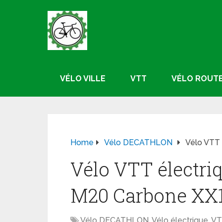
VÉLO VILLE
VTT
VÉLO ROUT
Home
Vélo DECATHLON
Vélo VTT 
Vélo VTT électri
M20 Carbone XX
Vélo DECATHLON
,
Vélo électrique
,
VT