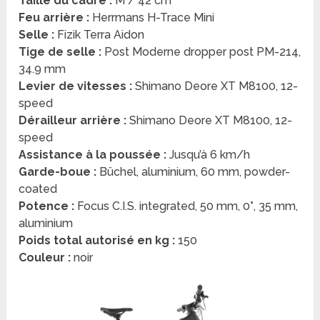
Taille du cadre :
M / 42 cm
Feu arrière :
Herrmans H-Trace Mini
Selle :
Fizik Terra Aidon
Tige de selle :
Post Moderne dropper post PM-214,
34.9 mm
Levier de vitesses :
Shimano Deore XT M8100, 12-
speed
Dérailleur arrière :
Shimano Deore XT M8100, 12-
speed
Assistance à la poussée :
Jusqu’à 6 km/h
Garde-boue :
Büchel, aluminium, 60 mm, powder-
coated
Potence :
Focus C.I.S. integrated, 50 mm, 0°, 35 mm,
aluminium
Poids total autorisé en kg :
150
Couleur :
noir