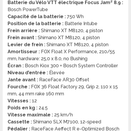
Batterie du Vélo VTT électrique Focus Jam² 8.9 :
Bosch PowerTube
Capacité de la batterie :
750 Wh
Position de la batterie :
Batterie Intube
Frein arrière :
Shimano XT M8120, 4 piston
Frein avant :
Shimano XT M8120, 4 piston
Levier de frein :
Shimano XT M8120, 4 piston
Amortisseur :
FOX Float X Performance, 210/55
mm, hardware: 25,0 x 8.0, no Bushing
Écran :
Bosch Kiox 300 + Bosch System Controller
Niveau d’entrée :
Élevée
Jante avant :
RaceFace AR30 Offset
Fourche :
FOX 36 Float Factory 29, Grip 2, 110 x 15
mm, 44 mm rake 160 mm
Vitesses :
12
Poids en kg :
24.5
Vitesse maximale :
25 km/h
Cassette :
Shimano SLX M7100, 12-speed
Pédalier :
RaceFace Aeffect R e-Optimized Bosch