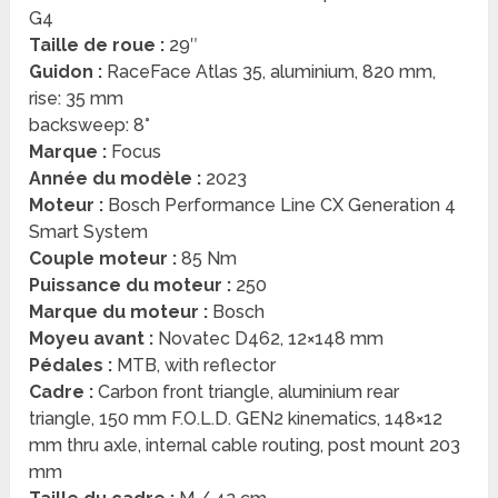
G4
Taille de roue :
29″
Guidon :
RaceFace Atlas 35, aluminium, 820 mm,
rise: 35 mm
backsweep: 8°
Marque :
Focus
Année du modèle :
2023
Moteur :
Bosch Performance Line CX Generation 4
Smart System
Couple moteur :
85 Nm
Puissance du moteur :
250
Marque du moteur :
Bosch
Moyeu avant :
Novatec D462, 12×148 mm
Pédales :
MTB, with reflector
Cadre :
Carbon front triangle, aluminium rear
triangle, 150 mm F.O.L.D. GEN2 kinematics, 148×12
mm thru axle, internal cable routing, post mount 203
mm