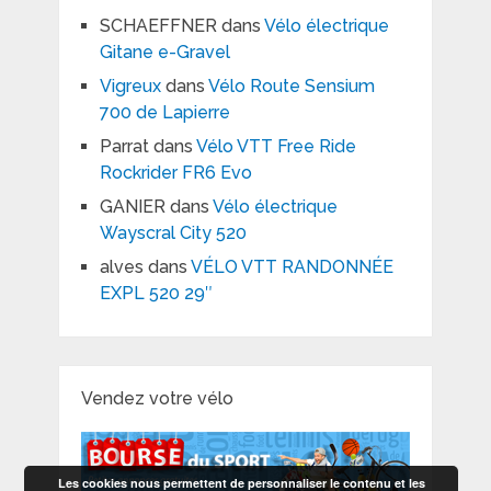
SCHAEFFNER
dans
Vélo électrique
Gitane e-Gravel
Vigreux
dans
Vélo Route Sensium
700 de Lapierre
Parrat
dans
Vélo VTT Free Ride
Rockrider FR6 Evo
GANIER
dans
Vélo électrique
Wayscral City 520
alves
dans
VÉLO VTT RANDONNÉE
EXPL 520 29″
Vendez votre vélo
Les cookies nous permettent de personnaliser le contenu et les