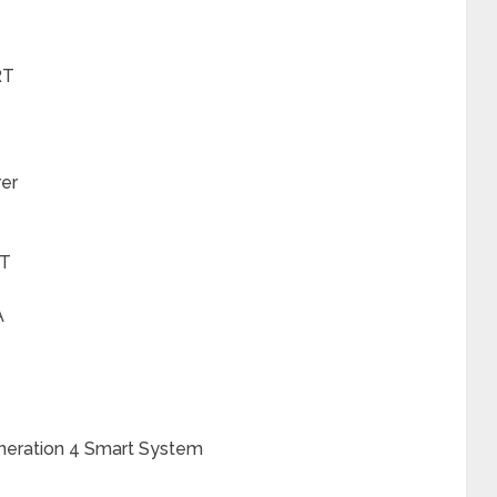
RT
rer
1T
A
neration 4 Smart System