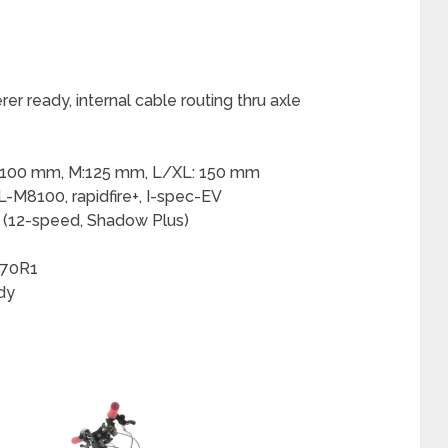
er ready, internal cable routing thru axle
 S: 100 mm, M:125 mm, L/XL: 150 mm
L-M8100, rapidfire+, I-spec-EV
0 (12-speed, Shadow Plus)
570R1
dy