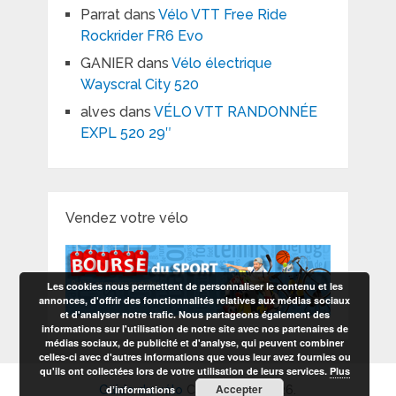
Parrat
dans
Vélo VTT Free Ride
Rockrider FR6 Evo
GANIER
dans
Vélo électrique
Wayscral City 520
alves
dans
VÉLO VTT RANDONNÉE
EXPL 520 29″
Vendez votre vélo
Les cookies nous permettent de personnaliser le contenu et les
annonces, d'offrir des fonctionnalités relatives aux médias sociaux
et d'analyser notre trafic. Nous partageons également des
informations sur l'utilisation de notre site avec nos partenaires de
médias sociaux, de publicité et d'analyse, qui peuvent combiner
celles-ci avec d'autres informations que vous leur avez fournies ou
qu'ils ont collectées lors de votre utilisation de leurs services.
Plus
Accepter
d’informations
Guide du vélo
Copyright © 2026.