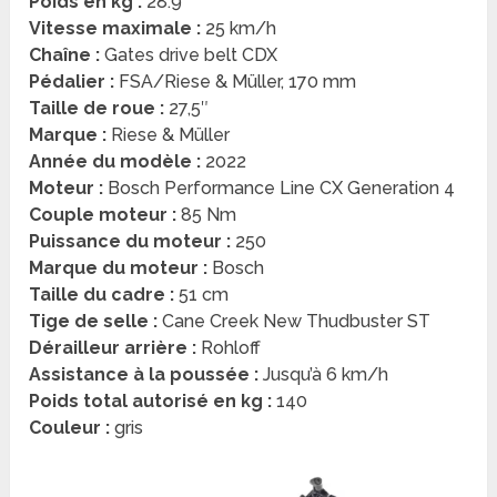
Poids en kg :
28.9
Vitesse maximale :
25 km/h
Chaîne :
Gates drive belt CDX
Pédalier :
FSA/Riese & Müller, 170 mm
Taille de roue :
27,5″
Marque :
Riese & Müller
Année du modèle :
2022
Moteur :
Bosch Performance Line CX Generation 4
Couple moteur :
85 Nm
Puissance du moteur :
250
Marque du moteur :
Bosch
Taille du cadre :
51 cm
Tige de selle :
Cane Creek New Thudbuster ST
Dérailleur arrière :
Rohloff
Assistance à la poussée :
Jusqu’à 6 km/h
Poids total autorisé en kg :
140
Couleur :
gris