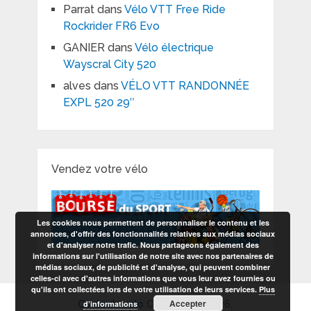
Parrat
dans
Vélo VTT Free Ride
Rockrider FR6 Evo
GANIER
dans
Vélo électrique
Wayscral City 520
alves
dans
VÉLO VTT RANDONNÉE
EXPL 520 29″
Vendez votre vélo
Les cookies nous permettent de personnaliser le contenu et les
annonces, d'offrir des fonctionnalités relatives aux médias sociaux
et d'analyser notre trafic. Nous partageons également des
informations sur l'utilisation de notre site avec nos partenaires de
médias sociaux, de publicité et d'analyse, qui peuvent combiner
celles-ci avec d'autres informations que vous leur avez fournies ou
qu'ils ont collectées lors de votre utilisation de leurs services.
Plus
Accepter
d’informations
Guide du vélo
Copyright © 2026.