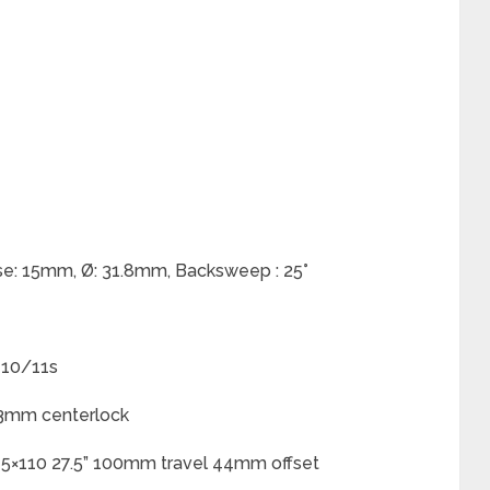
ise: 15mm, Ø: 31.8mm, Backsweep : 25°
 10/11s
03mm centerlock
 15×110 27.5” 100mm travel 44mm offset