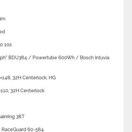
Rim
red
0 10s
5kph” BDU384 / Powertube 600Wh / Bosch Intuvia
2×148, 32H Centerlock, HG
110, 32H Centerlock
ainring 38T
D, RaceGuard 60-584