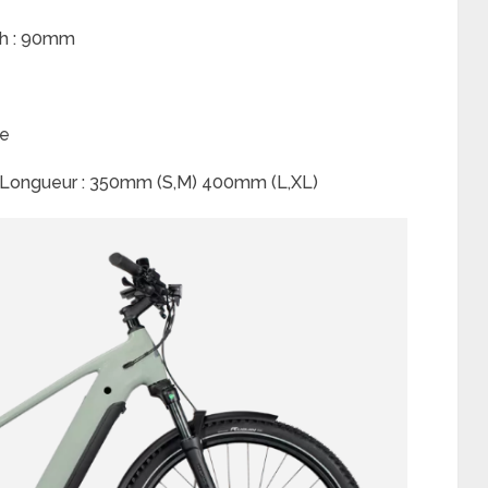
gth : 90mm
te
m, Longueur : 350mm (S,M) 400mm (L,XL)