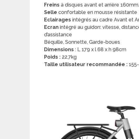
Freins
à disques avant et arrière 160mm
Selle
confortable en mousse résistante
Eclairages
intégrés au cadre Avant et Ar
Ecran
intégré au guidon: vitesse, distan
d’assistance
Béquille, Sonnette, Garde-boues
Dimensions
: L 179 x l 68 x h 98cm
Poids :
22,7kg
Taille utilisateur recommandée :
155