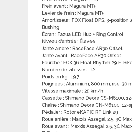
Frein avant : Magura MT5
Levier de frein : Magura MT5
Amortisseur : FOX Float DPS, 3-position 
Bushing
Écran : Fazua LED Hub + Ring Control
Niveau d’entrée : Élevée
Jante arrière : RaceFace AR30 Offset
Jante avant : RaceFace AR30 Offset
Fourche : FOX 36 Float Rhythm 29 E-Bike
Nombre de vitesses : 12
Poids en kg : 19.7
Poignées : Aluminium, 800 mm, rise: 30 
Vitesse maximale : 25 km/h
Cassette : Shimano Deore CS-M6100, 1
Chaîne : Shimano Deore CN-M6100, 12-
Pédalier : Rotor eKAPIC RF Link 29
Roue arrière : Maxxis Assegai, 2.5, 3C Ma
Roue avant : Maxxis Assegai, 2.5, 3C Max