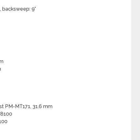
, backsweep: 9°
mm
m
ost PM-MT171, 31.6 mm
M8100
8100