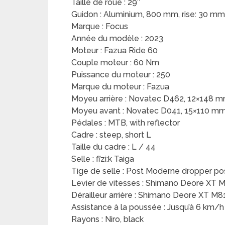
Taille de roue : 29″
Guidon : Aluminium, 800 mm, rise: 30 mm
Marque : Focus
Année du modèle : 2023
Moteur : Fazua Ride 60
Couple moteur : 60 Nm
Puissance du moteur : 250
Marque du moteur : Fazua
Moyeu arrière : Novatec D462, 12×148 
Moyeu avant : Novatec D041, 15×110 m
Pédales : MTB, with reflector
Cadre : steep, short L
Taille du cadre : L / 44
Selle : fi’zi:k Taiga
Tige de selle : Post Moderne dropper p
Levier de vitesses : Shimano Deore XT 
Dérailleur arrière : Shimano Deore XT M
Assistance à la poussée : Jusqu’à 6 km/h
Rayons : Niro, black