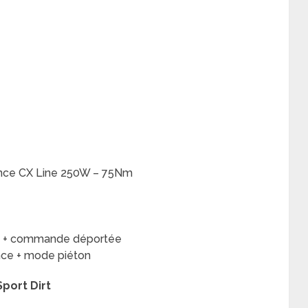
ance CX Line 250W – 75Nm
ble + commande déportée
ance + mode piéton
Sport Dirt