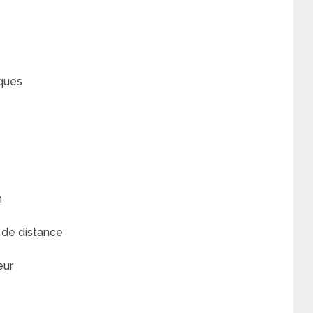
ques
h
de distance
eur