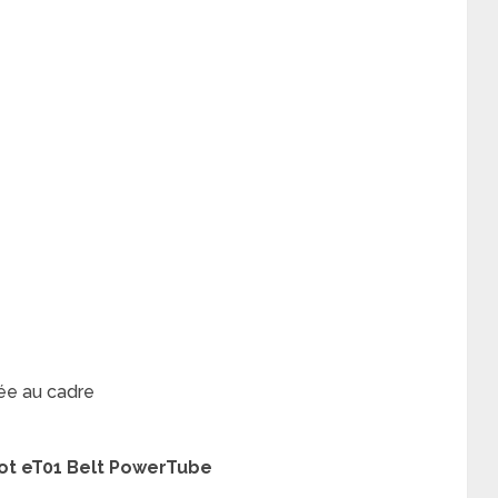
rée au cadre
eot eT01 Belt PowerTube