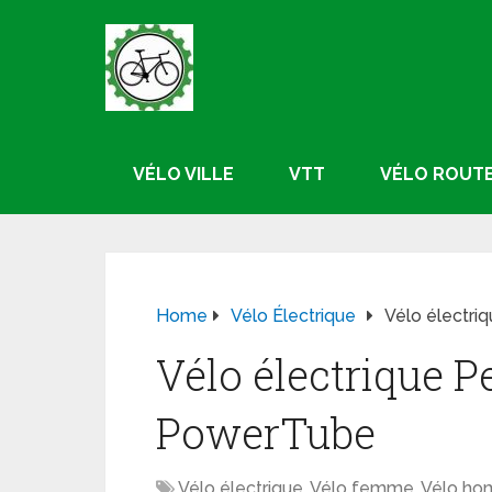
VÉLO VILLE
VTT
VÉLO ROUT
Home
Vélo Électrique
Vélo électri
Vélo électrique P
PowerTube
Vélo électrique
,
Vélo femme
,
Vélo h