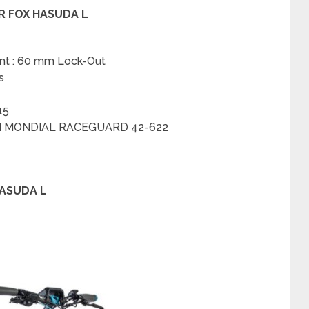
ER FOX HASUDA L
t : 60 mm Lock-Out
s
15
N MONDIAL RACEGUARD 42-622
HASUDA L