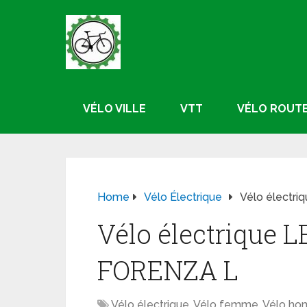
VÉLO VILLE
VTT
VÉLO ROUT
Home
Vélo Électrique
Vélo électr
Vélo électrique
FORENZA L
Vélo électrique
,
Vélo femme
,
Vélo h