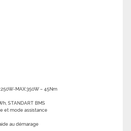
L:250W-MAX:350W – 45Nm
 576Wh, STANDART BMS
ire et mode assistance
 aide au démarage