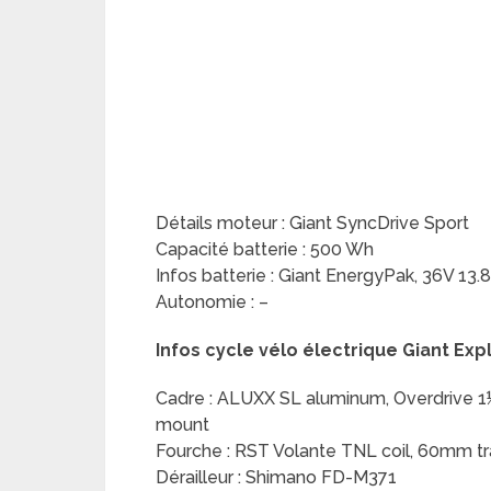
Détails moteur : Giant SyncDrive Sport
Capacité batterie : 500 Wh
Infos batterie : Giant EnergyPak, 36V 13
Autonomie : –
Infos cycle vélo électrique Giant Exp
Cadre : ALUXX SL aluminum, Overdrive 1½
mount
Fourche : RST Volante TNL coil, 60mm tra
Dérailleur : Shimano FD-M371