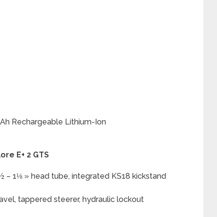
.8Ah Rechargeable Lithium-Ion
lore E+ 2 GTS
 – 1⅛ » head tube, integrated KS18 kickstand
vel, tappered steerer, hydraulic lockout