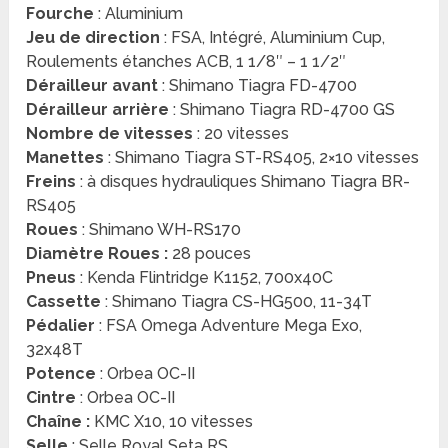
Fourche
: Aluminium
Jeu de direction
: FSA, Intégré, Aluminium Cup,
Roulements étanches ACB, 1 1/8″ – 1 1/2″
Dérailleur avant
: Shimano Tiagra FD-4700
Dérailleur arrière
: Shimano Tiagra RD-4700 GS
Nombre de vitesses
: 20 vitesses
Manettes
: Shimano Tiagra ST-RS405, 2×10 vitesses
Freins
: à disques hydrauliques Shimano Tiagra BR-
RS405
Roues
: Shimano WH-RS170
Diamètre Roues :
28 pouces
Pneus
: Kenda Flintridge K1152, 700x40C
Cassette
: Shimano Tiagra CS-HG500, 11-34T
Pédalier
: FSA Omega Adventure Mega Exo,
32x48T
Potence
: Orbea OC-II
Cintre
: Orbea OC-II
Chaîne :
KMC X10, 10 vitesses
Selle
: Selle Royal Seta RS