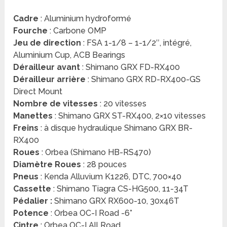
Cadre
: Aluminium hydroformé
Fourche
: Carbone OMP
Jeu de direction
: FSA 1-1/8 – 1-1/2″, intégré,
Aluminium Cup, ACB Bearings
Dérailleur avant
: Shimano GRX FD-RX400
Dérailleur arrière
: Shimano GRX RD-RX400-GS
Direct Mount
Nombre de vitesses
: 20 vitesses
Manettes
: Shimano GRX ST-RX400, 2×10 vitesses
Freins
: à disque hydraulique Shimano GRX BR-
RX400
Roues
: Orbea (Shimano HB-RS470)
Diamètre Roues
: 28 pouces
Pneus
: Kenda Alluvium K1226, DTC, 700×40
Cassette
: Shimano Tiagra CS-HG500, 11-34T
Pédalier :
Shimano GRX RX600-10, 30x46T
Potence
: Orbea OC-I Road -6°
Cintre
: Orbea OC-I All Road