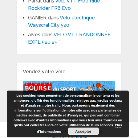
Parrat
dans
Vélo VTT Free Ride
Rockrider FR6 Evo
GANIER
dans
Vélo électrique
Wayscral City 520
alves
dans
VÉLO VTT RANDONNÉE
EXPL 520 29″
Vendez votre vélo
Les cookies nous permettent de personnaliser le contenu et les
annonces, d'offrir des fonctionnalités relatives aux médias sociaux
et d'analyser notre trafic. Nous partageons également des
informations sur l'utilisation de notre site avec nos partenaires de
médias sociaux, de publicité et d'analyse, qui peuvent combiner
celles-ci avec d'autres informations que vous leur avez fournies ou
qu'ils ont collectées lors de votre utilisation de leurs services.
Plus
Accepter
d’informations
Guide du vélo
Copyright © 2026.