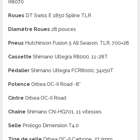
R8070
Roues
DT Swiss E 1850 Spline TLR
Diamètre Roues
28 pouces
Pneus
Hutchinson Fusion 5 All Season, TLR, 700×28
Cassette
Shimano Ultegra R8000, 11-28T
Pédalier
Shimano Ultegra FCR8000, 34x50T
Potence
Orbea OC-II Road -8°
Cintre
Orbea OC-II Road
Chaîne
Shimano CN-HG701, 11 vitesses
Selle
Prologo Dimension T4.0
Tige de selle
Orbea OC-II Carbone, 27,2mm