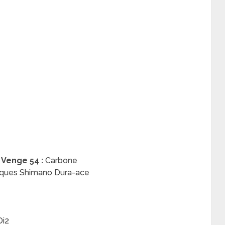
 Venge 54 :
Carbone
liques Shimano Dura-ace
Di2