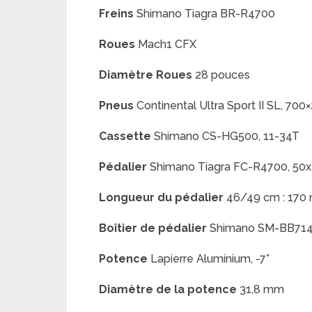
Freins
Shimano Tiagra BR-R4700
Roues
Mach1 CFX
Diamètre Roues
28 pouces
Pneus
Continental Ultra Sport II SL, 700
Cassette
Shimano CS-HG500, 11-34T
Pédalier
Shimano Tiagra FC-R4700, 50
Longueur du pédalier
46/49 cm : 170 
Boîtier
de pédalier
Shimano SM-BB71
Potence
Lapierre Aluminium, -7°
Diamètre
de la potence
31,8 mm