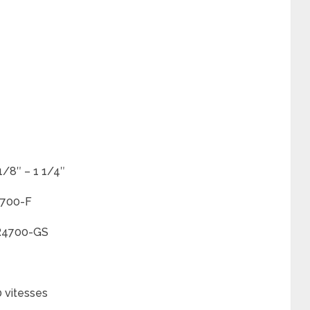
1/8″ – 1 1/4″
4700-F
R4700-GS
 vitesses