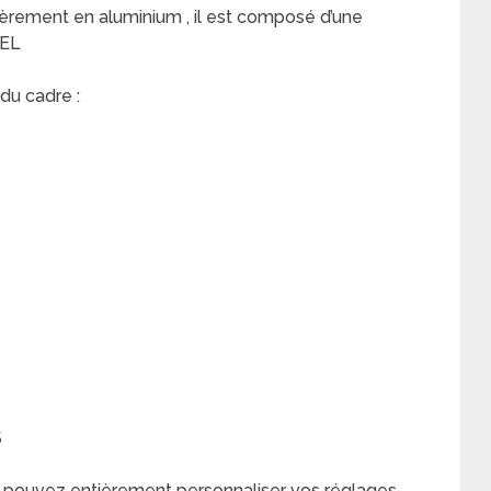
èrement en aluminium , il est composé d’une
SEL
 du cadre :
S
s pouvez entièrement personnaliser vos réglages