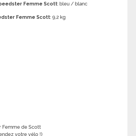
peedster Femme Scott
:
bleu / blanc
edster Femme Scott
: 9,2 kg
er Femme de Scott
ndez votre vélo !)