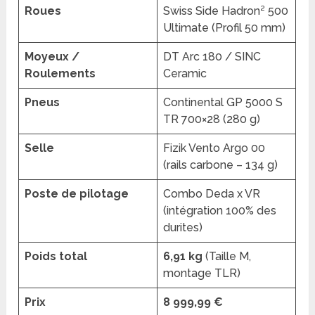
Roues
Swiss Side Hadron² 500
Ultimate (Profil 50 mm)
Moyeux /
DT Arc 180 / SINC
Roulements
Ceramic
Pneus
Continental GP 5000 S
TR 700×28 (280 g)
Selle
Fizik Vento Argo 00
(rails carbone – 134 g)
Poste de pilotage
Combo Deda x VR
(intégration 100% des
durites)
Poids total
6,91 kg
(Taille M,
montage TLR)
Prix
8 999,99 €