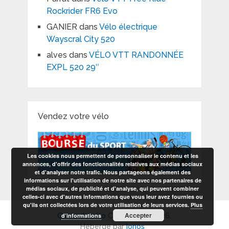
Rockrider FR6 Evo
GANIER
dans
Vélo électrique
Wayscral City 520
alves
dans
VÉLO VTT RANDONNÉE
EXPL 520 29″
Vendez votre vélo
Les cookies nous permettent de personnaliser le contenu et les
annonces, d'offrir des fonctionnalités relatives aux médias sociaux
et d'analyser notre trafic. Nous partageons également des
informations sur l'utilisation de notre site avec nos partenaires de
médias sociaux, de publicité et d'analyse, qui peuvent combiner
celles-ci avec d'autres informations que vous leur avez fournies ou
qu'ils ont collectées lors de votre utilisation de leurs services.
Plus
Accepter
d’informations
Guide du vélo
Copyright © 2026.
Hébergé par
Ionos