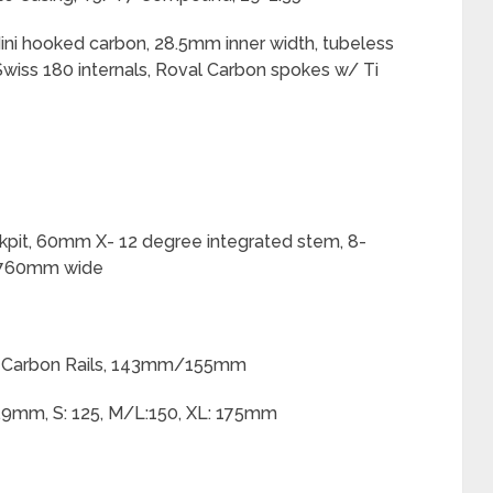
Mini hooked carbon, 28.5mm inner width, tubeless
wiss 180 internals, Roval Carbon spokes w/ Ti
ckpit, 60mm X- 12 degree integrated stem, 8-
 760mm wide
or, Carbon Rails, 143mm/155mm
0.9mm, S: 125, M/L:150, XL: 175mm