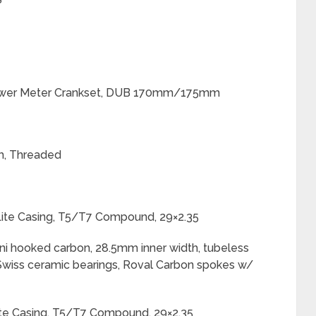
Power Meter Crankset, DUB 170mm/175mm
m, Threaded
 Lite Casing, T5/T7 Compound, 29×2.35
ini hooked carbon, 28.5mm inner width, tubeless
Swiss ceramic bearings, Roval Carbon spokes w/
 Lite Casing, T5/T7 Compound, 29×2.35