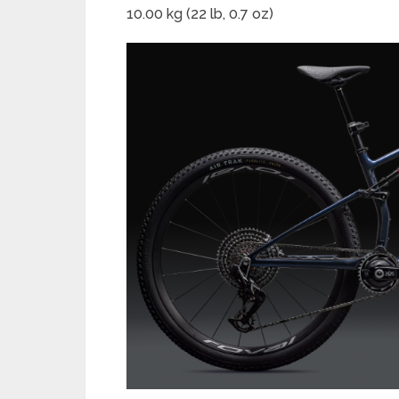
10.00 kg (22 lb, 0.7 oz)