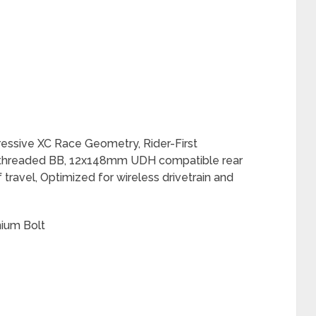
essive XC Race Geometry, Rider-First
threaded BB, 12x148mm UDH compatible rear
 travel, Optimized for wireless drivetrain and
nium Bolt
e