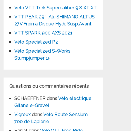
Vélo VTT Trek Supercaliber 9.8 XT XT
VTT PEAK 29″, Alu,SHIMANO ALTUS
27V,Frein a Disque Hydr. Susp.Avant
VTT SPARK 900 AXS 2021
Vélo Specialized P.2
Vélo Specialized S-Works
Stumpjumper 15
Questions ou commentaires récents
SCHAEFFNER
dans
Vélo électrique
Gitane e-Gravel
Vigreux
dans
Vélo Route Sensium
700 de Lapierre
Parrat
dans
Vélo VTT Free Ride