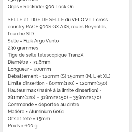
Grips = Rockrider 900 Lock On
SELLE et TIGE DE SELLE du VELO VTT cross
country RACE 900S GX AXS, roues Reynolds,
fourche SID :
Selle = Fizik Argo Vento
230 grammes
Tige de selle télescopique TranzX
Diamètre = 31,6mm
Longueur = 400mm
Débattement = 120mm (S) 150mm (M, L et XL)
Limite d’insertion = 80mm(120) – 120mm(150)
Hauteur max (inséré à la limite d’insertion) =
281mm(120) – 318mm(150) – 358mm(170)
Commande = déportée au cintre
Matière = Aluminium 6061
Offset tête = 15mm
Poids = 600 g