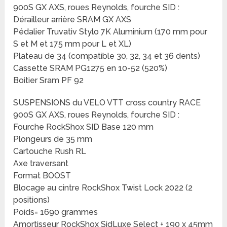
900S GX AXS, roues Reynolds, fourche SID :
Dérailleur arrière SRAM GX AXS
Pédalier Truvativ Stylo 7K Aluminium (170 mm pour
S et M et 175 mm pour L et XL)
Plateau de 34 (compatible 30, 32, 34 et 36 dents)
Cassette SRAM PG1275 en 10-52 (520%)
Boitier Sram PF 92
SUSPENSIONS du VELO VTT cross country RACE
900S GX AXS, roues Reynolds, fourche SID :
Fourche RockShox SID Base 120 mm
Plongeurs de 35 mm
Cartouche Rush RL
Axe traversant
Format BOOST
Blocage au cintre RockShox Twist Lock 2022 (2
positions)
Poids= 1690 grammes
Amortisseur RockShox SidLuxe Select + 190 x 45mm