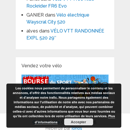
Rockrider FR6 Evo
GANIER
dans
Vélo électrique
Wayscral City 520
alves
dans
VÉLO VTT RANDONNÉE
EXPL 520 29″
Vendez votre vélo
Les cookies nous permettent de personnaliser le contenu et les
annonces, d'offrir des fonctionnalités relatives aux médias sociaux
et d'analyser notre trafic. Nous partageons également des
informations sur l'utilisation de notre site avec nos partenaires de
médias sociaux, de publicité et d'analyse, qui peuvent combiner
celles-ci avec d'autres informations que vous leur avez fournies ou
qu'ils ont collectées lors de votre utilisation de leurs services.
Plus
Accepter
d’informations
Guide du vélo
Copyright © 2026.
Hébergé par
Ionos